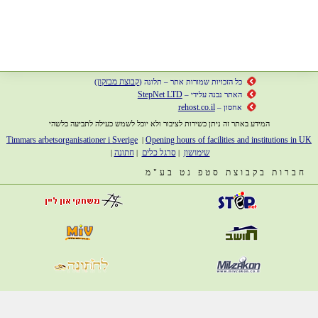
קבוצת מבזקון
כל הזכויות שמורות אתר – תלונה (
)
StepNet LTD
האתר נבנה עלידי –
rehost.co.il
אחסון –
המידע באתר זה ניתן כשירות לציבור ולא יוכל לשמש כעילה לתביעה כלשהי
Timmars arbetsorganisationer i Sverige
Opening hours of facilities and institutions in UK
|
שימושון
סרגל כלים
חתונה
|
|
|
חברות בקבוצת סטפ נט בע"מ